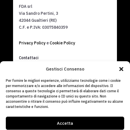
FDA srl
Via Sandro Pertini, 3
42044 Gualtieri (RE)
C.F. e P.IVA:
03075840359
Privacy Policy
e
Cookie Policy
Contattaci
info@fdasrl.it
Gestisci Consenso
(+39) 0522 826820
Per fornire le migliori esperienze, utilizziamo tecnologie come i cookie
per memorizzare e/o accedere alle informazioni del dispositivo. Il
consenso a queste tecnologie ci permetterà di elaborare dati come il
comportamento di navigazione o ID unici su questo sito. Non
acconsentire o ritirare il consenso può influire negativamente su alcune
caratteristiche e funzioni.
Accetta
Italiano
English
(
Inglese
)
Français
(
Francese
)