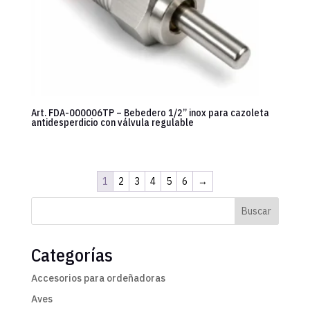
Art. FDA-000006TP – Bebedero 1/2” inox para cazoleta
antidesperdicio con válvula regulable
1
2
3
4
5
6
→
Buscar
Categorías
Accesorios para ordeñadoras
Aves