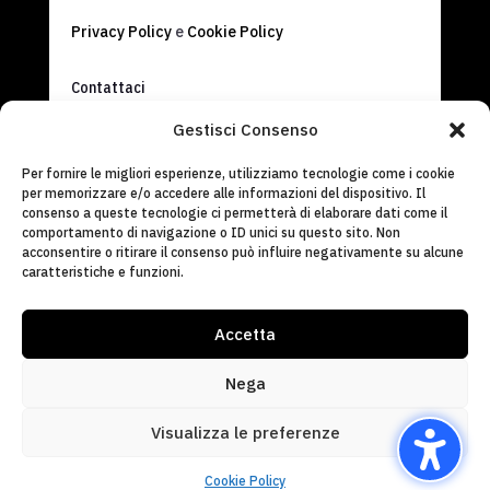
Privacy Policy
e
Cookie Policy
Contattaci
info@fdasrl.it
Gestisci Consenso
(+39) 0522 826820
Per fornire le migliori esperienze, utilizziamo tecnologie come i cookie
per memorizzare e/o accedere alle informazioni del dispositivo. Il
consenso a queste tecnologie ci permetterà di elaborare dati come il
comportamento di navigazione o ID unici su questo sito. Non
acconsentire o ritirare il consenso può influire negativamente su alcune
caratteristiche e funzioni.
Accetta
Italiano
English
(
Inglese
)
Français
(
Francese
)
Deutsch
(
Tedesco
)
Nega
Português
(
Portoghese, Portogallo
)
Español
(
Spagnolo
)
العربية
(
Arabo
)
Visualizza le preferenze
Русский
(
Russo
)
Cookie Policy