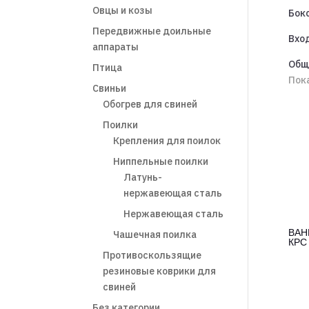
Овцы и козы
Бокс
Передвижные доильные
Вхо
аппараты
Общ
Птица
Пока
Свиньи
Обогрев для свиней
Поилки
Крепления для поилок
Ниппельные поилки
Латунь-
нержавеющая сталь
Нержавеющая сталь
ВАН
Чашечная поилка
КРС
Противоскользящие
резиновые коврики для
свиней
Без категории