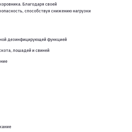
коровника. Благодаря своей
зопасность, способствуя снижению нагрузки
ной дезинфицирующей функцией
скота, лошадей и свиней
ение
жание