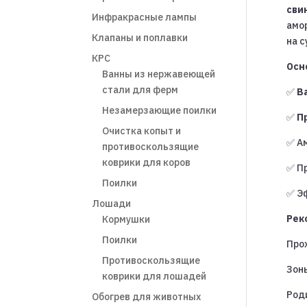
сви
Инфракрасные лампы
амо
Клапаны и поплавки
на 
КРС
Осн
Ванны из нержавеющей
стали для ферм
✅
В
Незамерзающие поилки
✅
П
Очистка копыт и
✅ А
противоскользящие
коврики для коров
✅ П
Поилки
✅ Э
Лошади
Рек
Кормушки
Поилки
Про
Противоскользящие
Зон
коврики для лошадей
Род
Обогрев для животных