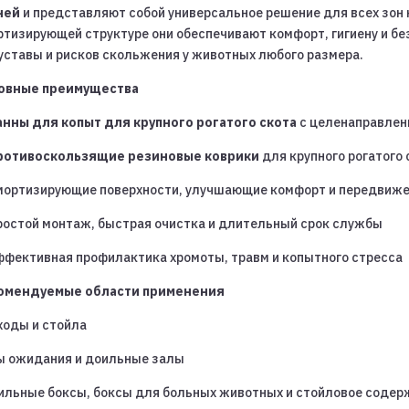
ней
и представляют собой универсальное решение для всех зон 
ртизирующей структуре они обеспечивают комфорт, гигиену и бе
суставы и рисков скольжения у животных любого размера.
овные преимущества
анны для копыт для крупного рогатого скота
с целенаправлен
ротивоскользящие резиновые коврики
для крупного рогатого 
мортизирующие поверхности, улучшающие комфорт и передвиж
ростой монтаж, быстрая очистка и длительный срок службы
ффективная профилактика хромоты, травм и копытного стресса
омендуемые области применения
ходы и стойла
ы ожидания и доильные залы
ильные боксы, боксы для больных животных и стойловое содер