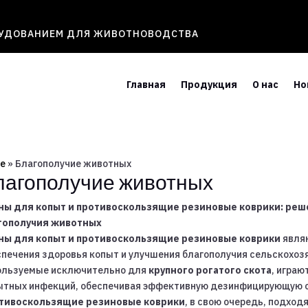
РУДОВАНИЕМ ДЛЯ ЖИВОТНОВОДСТВА
Главная
Продукция
О нас
Но
e
»
Благополучие животных
лагополучие животных
ны для копыт и противоскользящие резиновые коврики: реше
гополучия животных
ны для копыт и противоскользящие резиновые коврики
явля
спечения здоровья копыт и улучшения благополучия сельскохо
ользуемые исключительно для
крупного рогатого скота
, играю
ытных инфекций, обеспечивая эффективную дезинфицирующую о
тивоскользящие резиновые коврики
, в свою очередь, подход