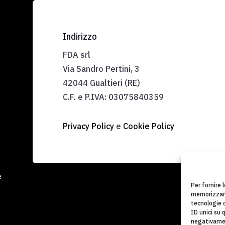
Indirizzo
FDA srl
Via Sandro Pertini, 3
42044 Gualtieri (RE)
C.F. e P.IVA:
03075840359
Privacy Policy
e
Cookie Policy
e
Per fornire 
memorizzare
tecnologie 
ID unici su 
negativamen